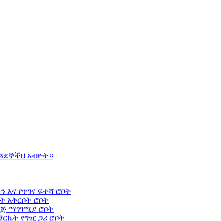
 ጓደኞችህ አብዮት።
 እና የጥገና ፍተሻ ሮቦት
ት አቅርቦት ሮቦት
እጅ ማገገሚያ ሮቦት
ርኬት የግዢ ጋሪ ሮቦት