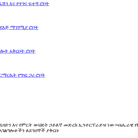
ው። ለፈጠራ ዲዛይን እና የምርት ውህደት ኃይለኛ መድረክ ኢንተርፕራይዝ ነው።ብሔራ
አገልግሎቶችን ለደንበኞች ያቅርቡ