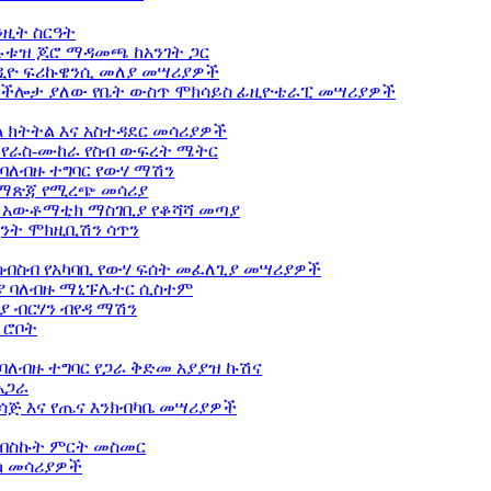
ንዚት ስርዓት
ሉቱዝ ጆሮ ማዳመጫ ከአንገት ጋር
ዲዮ ፍሪኩዌንሲ መለያ መሣሪያዎች
ብ ችሎታ ያለው የቤት ውስጥ ሞክሳይስ ፊዚዮቴራፒ መሣሪያዎች
 ክትትል እና አስተዳደር መሳሪያዎች
 የራስ-ሙከራ የስብ ውፍረት ሜትር
ባለብዙ ተግባር የውሃ ማሽን
 ማጽጃ የሚረጭ መሳሪያ
ር አውቶማቲክ ማስገቢያ የቆሻሻ መጣያ
ንት ሞክዚቢሽን ሳጥን
ብስብ የአካባቢ የውሃ ፍሰት መፈለጊያ መሣሪያዎች
ያ ባለብዙ ማኒፑሌተር ሲስተም
 ብርሃን ብየዳ ማሽን
 ሮቦት
ለብዙ ተግባር የጋራ ቅድመ አያያዝ ኩሽና
አጋራ
ሳጅ እና የጤና እንክብካቤ መሣሪያዎች
ብስኩት ምርት መስመር
ክ መሳሪያዎች