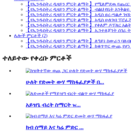
【የኢንዱስትሪ ዲዛይን ምርት ልማት】 የሚለምደዉ የጨረር
【የኢንዱስትሪ ዲዛይን ምርት ልማት】 ብልህ የቤት እንቅል
【የኢንዱስትሪ ዲዛይን ምርት ልማት】 አዲስ ፀረ-ጣልቃ ገብነ
【የኢንዱስትሪ ዲዛይን ምርት ልማት】 አዲስ ሁለገብ ፕሮፌሽ
【የኢንዱስትሪ ዲዛይን ምርት ልማት】 የቀለም ዶፕለር አል
【የኢንዱስትሪ ዲዛይን ምርት ልማት】 ኢንተለጀንት ሰገራ ት
ሌሎች ምርቶች (2)
【የኢንዱስትሪ ዲዛይን ምርት ልማት】 ለዓይነ ስውራን ባለብ
【የኢንዱስትሪ ዲዛይን ምርት ልማት】 ከቁጥጥር ውጪ የሆነ 
ተለይተው የቀረቡ ምርቶች
ሁለት የድመት ውሃ ማከፋፈያዎች በ...
አይዝጌ ብረት ስማርት w...
ክብ ሰማይ እና ካሬ ምድር ...