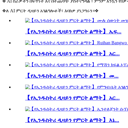
❖ AI ስራዎችን በፍጥነት እና በተጨባጭ ያስተናግዳል ፣ ምንም እንኳን የ
❖ለ AI ምርት ዲዛይን አገልግሎቶች፣ እባክዎ ያነጋግሩን።❖
【የኢንዱስትሪ ዲዛይን የምርት ልማት】 ኤፍ...
【የኢንዱስትሪ ዲዛይን የምርት ልማት】 አር...
【የኢንዱስትሪ ዲዛይን የምርት ልማት】 መ...
【የኢንዱስትሪ ዲዛይን የምርት ልማት】 አር...
【የኢንዱስትሪ ዲዛይን የምርት ልማት】 እኔ...