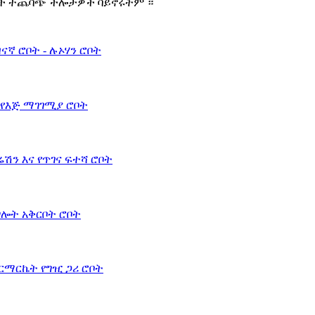
ሰዎች ተጨባጭ ችሎታዎች ባይኖሩትም ።