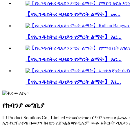
【የኢንዱስትሪ ዲዛይን የምርት ልማት】 መ...
【የኢንዱስትሪ ዲዛይን የምርት ልማት】 አር...
【የኢንዱስትሪ ዲዛይን የምርት ልማት】 አር...
【የኢንዱስትሪ ዲዛይን የምርት ልማት】 እኔ...
የኩባንያ መግቢያ
LJ Product Solutions Co., Limited የተመሰረተው በ1997 ነ
ኢንተርፕራይዝ በመሆን ክብርን አሸንፏል።የኦዲኤም ሙሉ አቅርቦት ዲዛይን 