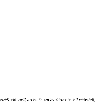
ዊ የከፍተኛ የቴክኖሎጂ ኢንተርፕራይዝ እና የሼንዘን ከፍተኛ የቴክኖሎጂ