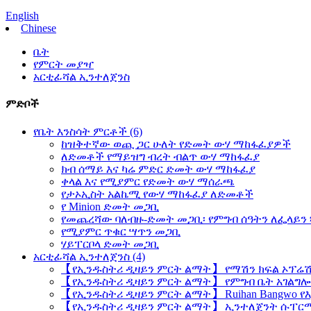
English
Chinese
ቤት
የምርት መያዣ
አርቲፊሻል ኢንተለጀንስ
ምድቦች
የቤት እንስሳት ምርቶች (6)
ከዝቅተኛው ወጪ ጋር ሁለት የድመት ውሃ ማከፋፈያዎች
ለድመቶች የማይዝግ ብረት ብልጥ ውሃ ማከፋፈያ
ክብ ሰማይ እና ካሬ ምድር ድመት ውሃ ማከፋፈያ
ቀላል እና የሚያምር የድመት ውሃ ማሰራጫ
የታኦኢስት አልኬሚ የውሃ ማከፋፈያ ለድመቶች
የ Minion ድመት መጋቢ
የመጨረሻው ባለብዙ-ድመት መጋቢ፡ የምግብ ሰዓትን ለፌላይን
የሚያምር ጥቁር ሣጥን መጋቢ
ሃይፐርቦላ ድመት መጋቢ
አርቲፊሻል ኢንተለጀንስ (4)
【የኢንዱስትሪ ዲዛይን ምርት ልማት】 የማሽን ክፍል ኦፕሬሽን
【የኢንዱስትሪ ዲዛይን ምርት ልማት】 የምግብ ቤት አገልግሎ
【የኢንዱስትሪ ዲዛይን ምርት ልማት】 Ruihan Bangwo የ
【የኢንዱስትሪ ዲዛይን ምርት ልማት】 ኢንተለጀንት ሱፐርማ