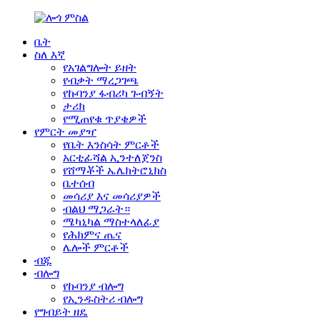
ቤት
ስለ እኛ
የአገልግሎት ይዘት
የብቃት ማረጋገጫ
የኩባንያ ፋብሪካ ጉብኝት
ታሪክ
የሚጠየቁ ጥያቄዎች
የምርት መያዣ
የቤት እንስሳት ምርቶች
አርቲፊሻል ኢንተለጀንስ
የሸማቾች ኤሌክትሮኒክስ
ቤተሰብ
መሳሪያ እና መሳሪያዎች
ብልህ ማጋራት።
ሜካኒካል ማስተላለፊያ
የሕክምና ጤና
ሌሎች ምርቶች
ብጁ
ብሎግ
የኩባንያ ብሎግ
የኢንዱስትሪ ብሎግ
የግብይት ዘዴ