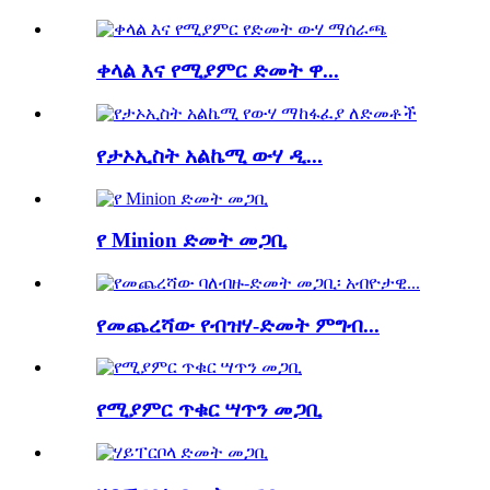
ቀላል እና የሚያምር ድመት ዋ...
የታኦኢስት አልኬሚ ውሃ ዲ...
የ Minion ድመት መጋቢ
የመጨረሻው የብዝሃ-ድመት ምግብ...
የሚያምር ጥቁር ሣጥን መጋቢ