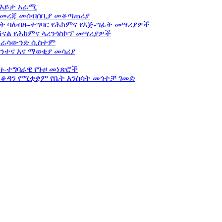
 እይታ አራሚ
ፍ መረጃ መሰብሰቢያ መቆጣጠሪያ
ት ባለብዙ-ተግባር የሕክምና የእጅ-ግፊት መሣሪያዎች
ናል የሕክምና ላሪንጎስኮፕ መሣሪያዎች
ትራሳውንድ ሲስተም
ንተና እና ማወቂያ መሳሪያ
ዙ-ተግባራዊ የጉዞ መነጽሮች
ቆዳን የሚቋቋም የቤት እንስሳት መጎተቻ ገመድ