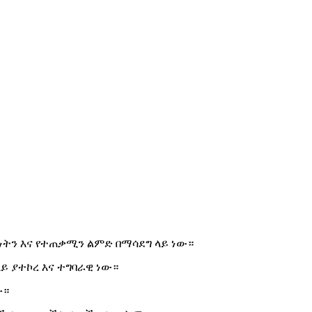
ትን እና የተጠቃሚን ልምድ በማሳደግ ላይ ነው።
ይ ያተኮረ እና ተግባራዊ ነው።
ው።