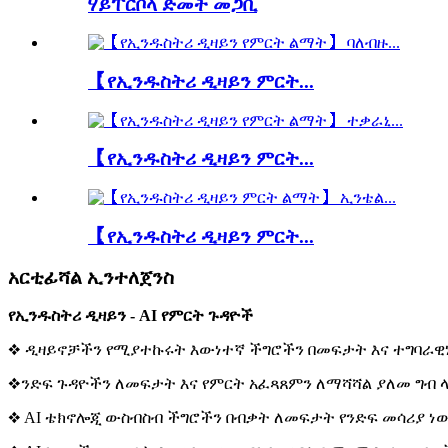
ሃይፐርቦላ ድመት መጋቢ
【የኢንዱስትሪ ዲዛይን ምርት...
【የኢንዱስትሪ ዲዛይን ምርት...
【የኢንዱስትሪ ዲዛይን ምርት...
አርቲፊሻል ኢንተለጀንስ
የኢንዱስትሪ ዲዛይን - AI የምርት ጉዳዮች
❖ ዲዛይኖቻችን የሚያተኩሩት እውነተኛ ችግሮችን በመፍታት እና ተግባራዊነ
❖ንድፍ ጉዳዮችን ለመፍታት እና የምርት አፈጻጸምን ለማሻሻል ያለመ ግብ ላ
❖ AI ቴክኖሎጂ ውስብስብ ችግሮችን በብቃት ለመፍታት የንድፍ መሳሪያ ነ