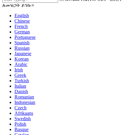
ለመዝጋት ይንኩ።
English
Chinese
French
German
Portuguese
Spanish
Russian
Japanese
Korean
Arabic
Irish
Greek
Turkish
Italian
Danish
Romanian
Indonesian
Czech
Afrikaans
Swedish
Polish
Basque
Catalan