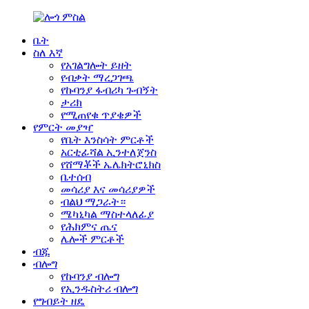
ቤት
ስለ እኛ
የአገልግሎት ይዘት
የብቃት ማረጋገጫ
የኩባንያ ፋብሪካ ጉብኝት
ታሪክ
የሚጠየቁ ጥያቄዎች
የምርት መያዣ
የቤት እንስሳት ምርቶች
አርቲፊሻል ኢንተለጀንስ
የሸማቾች ኤሌክትሮኒክስ
ቤተሰብ
መሳሪያ እና መሳሪያዎች
ብልህ ማጋራት።
ሜካኒካል ማስተላለፊያ
የሕክምና ጤና
ሌሎች ምርቶች
ብጁ
ብሎግ
የኩባንያ ብሎግ
የኢንዱስትሪ ብሎግ
የግብይት ዘዴ