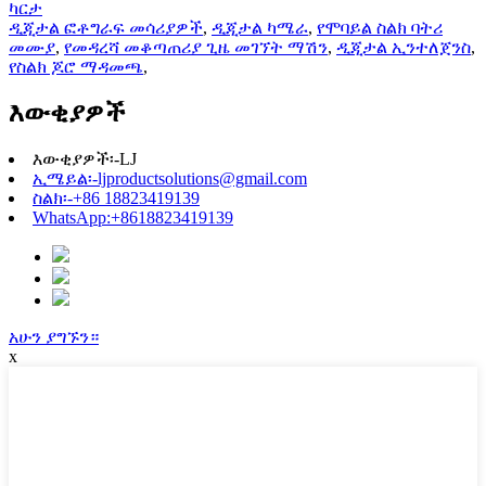
ካርታ
ዲጂታል ፎቶግራፍ መሳሪያዎች
,
ዲጂታል ካሜራ
,
የሞባይል ስልክ ባትሪ
መሙያ
,
የመዳረሻ መቆጣጠሪያ ጊዜ መገኘት ማሽን
,
ዲጂታል ኢንተለጀንስ
,
የስልክ ጆሮ ማዳመጫ
,
እውቂያዎች
እውቂያዎች፡-
LJ
ኢሜይል፡-
ljproductsolutions@gmail.com
ስልክ፡-
+86 18823419139
WhatsApp:
+8618823419139
አሁን ያግኙን።
x