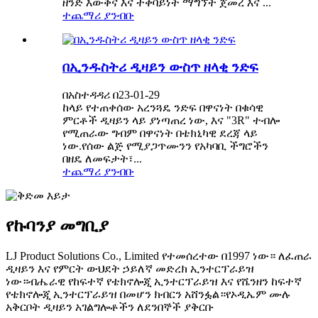
ዘንድ እውቅና እና ተቀባይነት ማግኘት ጀመረ እና ...
ተጨማሪ ያንብቡ
በኢንዱስትሪ ዲዛይን ውስጥ ዘላቂ ንድፍ
በአስተዳዳሪ በ23-01-29
ከላይ የተጠቀሰው አረንጓዴ ንድፍ በዋናነት በቁሳዊ
ምርቶች ዲዛይን ላይ ያነጣጠረ ነው, እና "3R" ተብሎ
የሚጠራው ግብም በዋናነት በቴክኒካዊ ደረጃ ላይ
ነው.የሰው ልጅ የሚያጋጥሙንን የአካባቢ ችግሮችን
በዘዴ ለመፍታት፣...
ተጨማሪ ያንብቡ
የኩባንያ መግቢያ
LJ Product Solutions Co., Limited የተመሰረተው በ1997 ነው። ለፈጠራ
ዲዛይን እና የምርት ውህደት ኃይለኛ መድረክ ኢንተርፕራይዝ
ነው።ብሔራዊ የከፍተኛ የቴክኖሎጂ ኢንተርፕራይዝ እና የሼንዘን ከፍተኛ
የቴክኖሎጂ ኢንተርፕራይዝ በመሆን ክብርን አሸንፏል።የኦዲኤም ሙሉ
አቅርቦት ዲዛይን አገልግሎቶችን ለደንበኞች ያቅርቡ