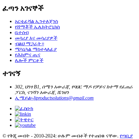
ፈጣን አገናኞች
አርቲፊሻል ኢንተለጀንስ
የሸማቾች ኤሌክትሮኒክስ
ቤተሰብ
መሳሪያ እና መሳሪያዎች
ብልህ ማጋራት።
ሜካኒካል ማስተላለፊያ
የሕክምና ጤና
ሌሎች ምርቶች
ተገናኝ
302, ህንፃ B1, ሰሜን አውራጃ, የባህር ማዶ የቻይና ከተማ የፈጠራ
ፓርክ, ናንሻን አውራጃ, ሼንዘን
ኢሜይል፡-
ljproductsolutions@gmail.com
© የቅጂ መብት - 2010-2024: ሁሉም መብቶች የተጠበቁ ናቸው.
የጣቢያ