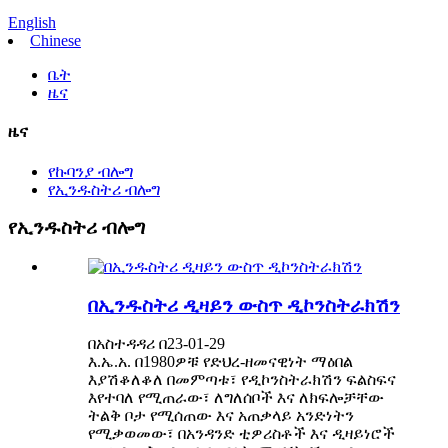
English
Chinese
ቤት
ዜና
ዜና
የኩባንያ ብሎግ
የኢንዱስትሪ ብሎግ
የኢንዱስትሪ ብሎግ
በኢንዱስትሪ ዲዛይን ውስጥ ዲኮንስትራክሽን
በአስተዳዳሪ በ23-01-29
እ.ኤ.አ. በ1980ዎቹ የድህረ-ዘመናዊነት ማዕበል
እያሽቆለቆለ በመምጣቱ፣ የዲኮንስትራክሽን ፍልስፍና
እየተባለ የሚጠራው፣ ለግለሰቦች እና ለክፍሎቻቸው
ትልቅ ቦታ የሚሰጠው እና አጠቃላይ አንድነትን
የሚቃወመው፣ በአንዳንድ ቲዎሪስቶች እና ዲዛይነሮች