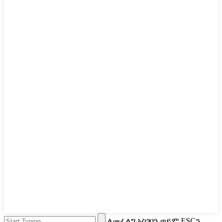
ለመፈለግ አስገባን ወይም ESCን