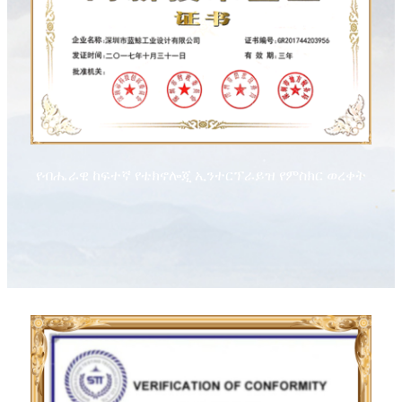
የብሔራዊ ከፍተኛ የቴክኖሎጂ ኢንተርፕራይዝ የምስክር ወረቀት