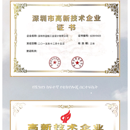
የሼንዘን ከፍተኛ የቴክኖሎጂ ሰርተፍኬት