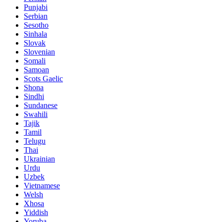
Punjabi
Serbian
Sesotho
Sinhala
Slovak
Slovenian
Somali
Samoan
Scots Gaelic
Shona
Sindhi
Sundanese
Swahili
Tajik
Tamil
Telugu
Thai
Ukrainian
Urdu
Uzbek
Vietnamese
Welsh
Xhosa
Yiddish
Yoruba