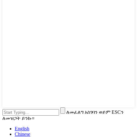
ለመፈለግ አስገባን ወይም ESCን
ለመዝጋት ይንኩ።
English
Chinese