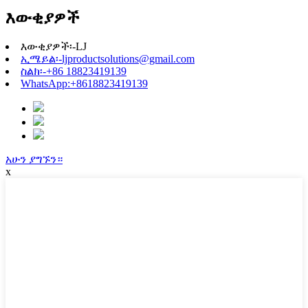
እውቂያዎች
እውቂያዎች፡-
LJ
ኢሜይል፡-
ljproductsolutions@gmail.com
ስልክ፡-
+86 18823419139
WhatsApp:
+8618823419139
አሁን ያግኙን።
x