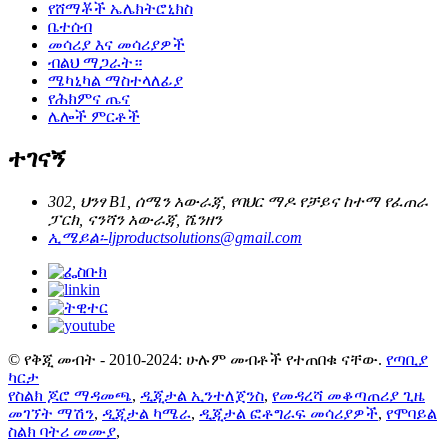
የሸማቾች ኤሌክትሮኒክስ
ቤተሰብ
መሳሪያ እና መሳሪያዎች
ብልህ ማጋራት።
ሜካኒካል ማስተላለፊያ
የሕክምና ጤና
ሌሎች ምርቶች
ተገናኝ
302, ህንፃ B1, ሰሜን አውራጃ, የባህር ማዶ የቻይና ከተማ የፈጠራ
ፓርክ, ናንሻን አውራጃ, ሼንዘን
ኢሜይል፡-
ljproductsolutions@gmail.com
© የቅጂ መብት - 2010-2024: ሁሉም መብቶች የተጠበቁ ናቸው.
የጣቢያ
ካርታ
የስልክ ጆሮ ማዳመጫ
,
ዲጂታል ኢንተለጀንስ
,
የመዳረሻ መቆጣጠሪያ ጊዜ
መገኘት ማሽን
,
ዲጂታል ካሜራ
,
ዲጂታል ፎቶግራፍ መሳሪያዎች
,
የሞባይል
ስልክ ባትሪ መሙያ
,