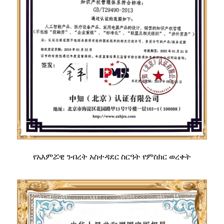
የአእምሯዊ ንብረት አስተዳደር ስርዓት የምስክር ወረቀት