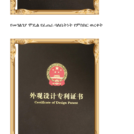
የመገልገያ ሞዴል የፈጠራ ባለቤትነት የምስክር ወረቀት