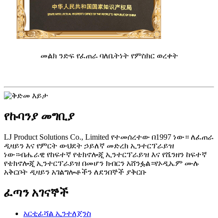
መልክ ንድፍ የፈጠራ ባለቤትነት የምስክር ወረቀት
የኩባንያ መግቢያ
LJ Product Solutions Co., Limited የተመሰረተው በ1997 ነው። ለፈጠራ
ዲዛይን እና የምርት ውህደት ኃይለኛ መድረክ ኢንተርፕራይዝ
ነው።ብሔራዊ የከፍተኛ የቴክኖሎጂ ኢንተርፕራይዝ እና የሼንዘን ከፍተኛ
የቴክኖሎጂ ኢንተርፕራይዝ በመሆን ክብርን አሸንፏል።የኦዲኤም ሙሉ
አቅርቦት ዲዛይን አገልግሎቶችን ለደንበኞች ያቅርቡ
ፈጣን አገናኞች
አርቲፊሻል ኢንተለጀንስ