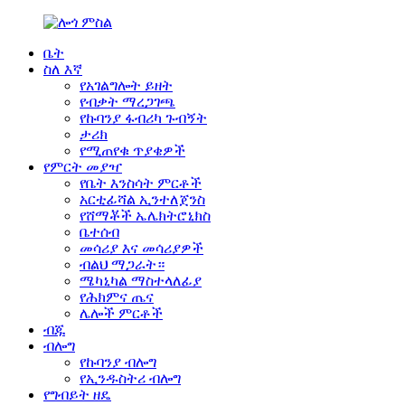
ቤት
ስለ እኛ
የአገልግሎት ይዘት
የብቃት ማረጋገጫ
የኩባንያ ፋብሪካ ጉብኝት
ታሪክ
የሚጠየቁ ጥያቄዎች
የምርት መያዣ
የቤት እንስሳት ምርቶች
አርቲፊሻል ኢንተለጀንስ
የሸማቾች ኤሌክትሮኒክስ
ቤተሰብ
መሳሪያ እና መሳሪያዎች
ብልህ ማጋራት።
ሜካኒካል ማስተላለፊያ
የሕክምና ጤና
ሌሎች ምርቶች
ብጁ
ብሎግ
የኩባንያ ብሎግ
የኢንዱስትሪ ብሎግ
የግብይት ዘዴ