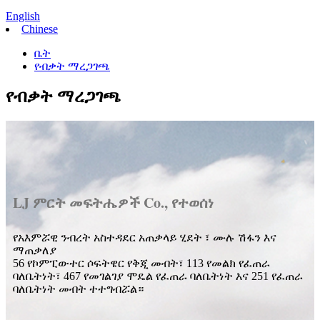
English
Chinese
ቤት
የብቃት ማረጋገጫ
የብቃት ማረጋገጫ
LJ ምርት መፍትሔዎች Co., የተወሰነ
የአእምሯዊ ንብረት አስተዳደር አጠቃላይ ሂደት ፣ ሙሉ ሽፋን እና
ማጠቃለያ
56 የኮምፒውተር ሶፍትዌር የቅጂ መብት፣ 113 የመልክ የፈጠራ
ባለቤትነት፣ 467 የመገልገያ ሞዴል የፈጠራ ባለቤትነት እና 251 የፈጠራ
ባለቤትነት መብት ተተግብሯል።