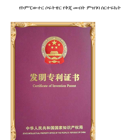
የኮምፒውተር ሶፍትዌር የቅጂ መብት ምዝገባ ሰርተፍኬት