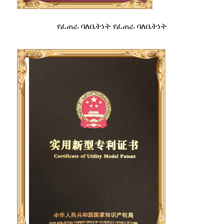
የፈጠራ ባለቤትነት የፈጠራ ባለቤትነት