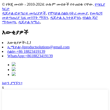
© የቅጂ መብት - 2010-2024: ሁሉም መብቶች የተጠበቁ ናቸው.
የጣቢያ
ካርታ
ዲጂታል ፎቶግራፍ መሳሪያዎች
,
የሞባይል ስልክ ባትሪ መሙያ
,
የመዳረሻ
መቆጣጠሪያ ጊዜ መገኘት ማሽን
,
ዲጂታል ኢንተለጀንስ
,
የስልክ ጆሮ
ማዳመጫ
,
ዲጂታል ካሜራ
,
እውቂያዎች
እውቂያዎች፡-
LJ
ኢሜይል፡-
ljproductsolutions@gmail.com
ስልክ፡-
+86 18823419139
WhatsApp:
+8618823419139
አሁን ያግኙን።
x