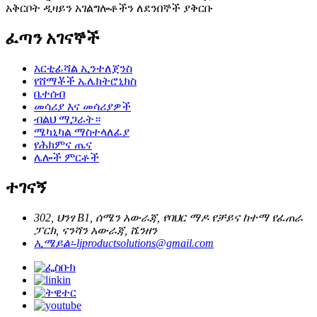
አቅርቦት ዲዛይን አገልግሎቶችን ለደንበኞች ያቅርቡ
ፈጣን አገናኞች
አርቲፊሻል ኢንተለጀንስ
የሸማቾች ኤሌክትሮኒክስ
ቤተሰብ
መሳሪያ እና መሳሪያዎች
ብልህ ማጋራት።
ሜካኒካል ማስተላለፊያ
የሕክምና ጤና
ሌሎች ምርቶች
ተገናኝ
302, ህንፃ B1, ሰሜን አውራጃ, የባህር ማዶ የቻይና ከተማ የፈጠራ
ፓርክ, ናንሻን አውራጃ, ሼንዘን
ኢሜይል፡-
ljproductsolutions@gmail.com