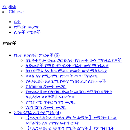
English
Chinese
ቤት
የምርት መያዣ
ሌሎች ምርቶች
ምድቦች
የቤት እንስሳት ምርቶች (6)
ከዝቅተኛው ወጪ ጋር ሁለት የድመት ውሃ ማከፋፈያዎች
ለድመቶች የማይዝግ ብረት ብልጥ ውሃ ማከፋፈያ
ክብ ሰማይ እና ካሬ ምድር ድመት ውሃ ማከፋፈያ
ቀላል እና የሚያምር የድመት ውሃ ማሰራጫ
የታኦኢስት አልኬሚ የውሃ ማከፋፈያ ለድመቶች
የ Minion ድመት መጋቢ
የመጨረሻው ባለብዙ-ድመት መጋቢ፡ የምግብ ሰዓትን
ለፌላይን ጓደኞችህ አብዮት።
የሚያምር ጥቁር ሣጥን መጋቢ
ሃይፐርቦላ ድመት መጋቢ
አርቲፊሻል ኢንተለጀንስ (4)
【የኢንዱስትሪ ዲዛይን ምርት ልማት】 የማሽን ክፍል
ኦፕሬሽን እና የጥገና ፍተሻ ሮቦት
【የኢንዱስትሪ ዲዛይን ምርት ልማት】 የምግብ ቤት