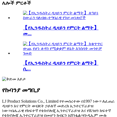
ሌሎች ምርቶች
【የኢንዱስትሪ ዲዛይን የምርት ልማት】
መ...
【የኢንዱስትሪ ዲዛይን የምርት ልማት】
ሲ...
የኩባንያ መግቢያ
LJ Product Solutions Co., Limited የተመሰረተው በ1997 ነው። ለፈጠራ
ዲዛይን እና የምርት ውህደት ኃይለኛ መድረክ ኢንተርፕራይዝ
ነው።ብሔራዊ የከፍተኛ የቴክኖሎጂ ኢንተርፕራይዝ እና የሼንዘን ከፍተኛ
የቴክኖሎጂ ኢንተርፕራይዝ በመሆን ክብርን አሸንፏል።የኦዲኤም ሙሉ