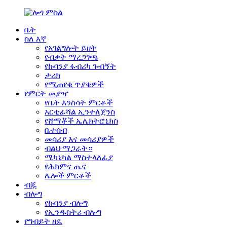
ቤት
ስለ እኛ
የአገልግሎት ይዘት
የብቃት ማረጋገጫ
የኩባንያ ፋብሪካ ጉብኝት
ታሪክ
የሚጠየቁ ጥያቄዎች
የምርት መያዣ
የቤት እንስሳት ምርቶች
አርቲፊሻል ኢንተለጀንስ
የሸማቾች ኤሌክትሮኒክስ
ቤተሰብ
መሳሪያ እና መሳሪያዎች
ብልህ ማጋራት።
ሜካኒካል ማስተላለፊያ
የሕክምና ጤና
ሌሎች ምርቶች
ብጁ
ብሎግ
የኩባንያ ብሎግ
የኢንዱስትሪ ብሎግ
የግብይት ዘዴ