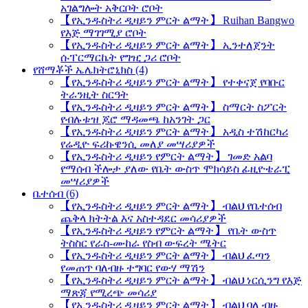
አገልግሎት አቅርቦት ሮቦት
【የኢንዱስትሪ ዲዛይን ምርት ልማት】 Ruihan Bangwo
የእጅ ማገገሚያ ሮቦት
【የኢንዱስትሪ ዲዛይን ምርት ልማት】 ኢንተለጀንት
ሱፐርማርኬት የግዢ ጋሪ ሮቦት
የሸማቾች ኤሌክትሮኒክስ (4)
【የኢንዱስትሪ ዲዛይን ምርት ልማት】 የተቀናጀ የባቡር
ትራንዚት ስርዓት
【የኢንዱስትሪ ዲዛይን ምርት ልማት】 ስማርት ስፖርት
የብሉቱዝ ጆሮ ማዳመጫ ከአንገት ጋር
【የኢንዱስትሪ ዲዛይን ምርት ልማት】 አዲስ ተሽከርካሪ
የሬዲዮ ፍሪኩዌንሲ መለያ መሣሪያዎች
【የኢንዱስትሪ ዲዛይን የምርት ልማት】 ገመድ አልባ
የማሰብ ችሎታ ያለው የቤት ውስጥ ሞክሳይስ ፊዚዮቴራፒ
መሣሪያዎች
ቤተሰብ (6)
【የኢንዱስትሪ ዲዛይን ምርት ልማት】 ብልህ የቤተሰብ
ጨቅላ ክትትል እና አስተዳደር መሳሪያዎች
【የኢንዱስትሪ ዲዛይን የምርት ልማት】 የቤት ውስጥ
ትስስር የራስ-ሙከራ የስብ ውፍረት ሜትር
【የኢንዱስትሪ ዲዛይን ምርት ልማት】 ብልህ ፈጣን
የመጠጥ ባለብዙ ተግባር የውሃ ማሽን
【የኢንዱስትሪ ዲዛይን ምርት ልማት】 ብልህ ነርሲንግ የእጅ
ማጽጃ የሚረጭ መሳሪያ
【የኢንዱስትሪ ዲዛይን ምርት ልማት】 ብልህ ባለ ብዙ