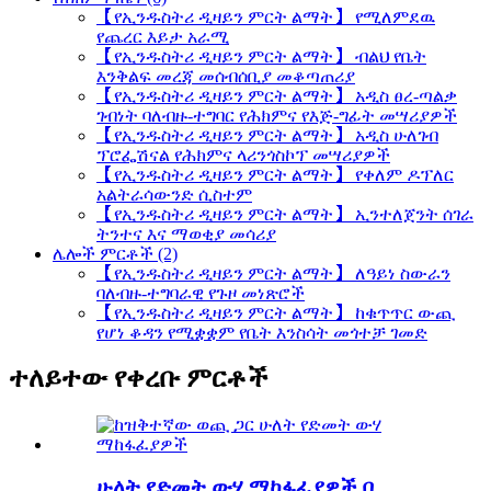
【የኢንዱስትሪ ዲዛይን ምርት ልማት】 የሚለምደዉ
የጨረር እይታ አራሚ
【የኢንዱስትሪ ዲዛይን ምርት ልማት】 ብልህ የቤት
እንቅልፍ መረጃ መሰብሰቢያ መቆጣጠሪያ
【የኢንዱስትሪ ዲዛይን ምርት ልማት】 አዲስ ፀረ-ጣልቃ
ገብነት ባለብዙ-ተግባር የሕክምና የእጅ-ግፊት መሣሪያዎች
【የኢንዱስትሪ ዲዛይን ምርት ልማት】 አዲስ ሁለገብ
ፕሮፌሽናል የሕክምና ላሪንጎስኮፕ መሣሪያዎች
【የኢንዱስትሪ ዲዛይን ምርት ልማት】 የቀለም ዶፕለር
አልትራሳውንድ ሲስተም
【የኢንዱስትሪ ዲዛይን ምርት ልማት】 ኢንተለጀንት ሰገራ
ትንተና እና ማወቂያ መሳሪያ
ሌሎች ምርቶች (2)
【የኢንዱስትሪ ዲዛይን ምርት ልማት】 ለዓይነ ስውራን
ባለብዙ-ተግባራዊ የጉዞ መነጽሮች
【የኢንዱስትሪ ዲዛይን ምርት ልማት】 ከቁጥጥር ውጪ
የሆነ ቆዳን የሚቋቋም የቤት እንስሳት መጎተቻ ገመድ
ተለይተው የቀረቡ ምርቶች
ሁለት የድመት ውሃ ማከፋፈያዎች በ...