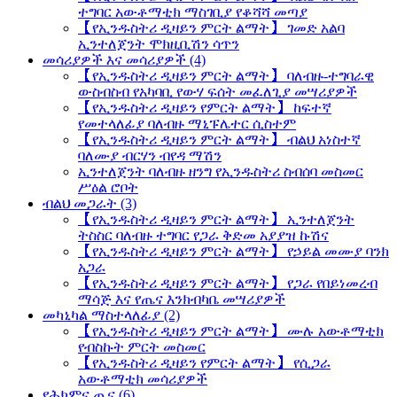
ተግባር አውቶማቲክ ማስገቢያ የቆሻሻ መጣያ
【የኢንዱስትሪ ዲዛይን ምርት ልማት】 ገመድ አልባ
ኢንተለጀንት ሞክዚቢሽን ሳጥን
መሳሪያዎች እና መሳሪያዎች (4)
【የኢንዱስትሪ ዲዛይን ምርት ልማት】 ባለብዙ-ተግባራዊ
ውስብስብ የአካባቢ የውሃ ፍሰት መፈለጊያ መሣሪያዎች
【የኢንዱስትሪ ዲዛይን የምርት ልማት】 ከፍተኛ
የመተላለፊያ ባለብዙ ማኒፑሌተር ሲስተም
【የኢንዱስትሪ ዲዛይን ምርት ልማት】 ብልህ አነስተኛ
ባለሙያ ብርሃን ብየዳ ማሽን
ኢንተለጀንት ባለብዙ ዘንግ የኢንዱስትሪ ስብሰባ መስመር
ሥዕል ሮቦት
ብልህ መጋራት (3)
【የኢንዱስትሪ ዲዛይን ምርት ልማት】 ኢንተለጀንት
ትስስር ባለብዙ ተግባር የጋራ ቅድመ አያያዝ ኩሽና
【የኢንዱስትሪ ዲዛይን ምርት ልማት】 የኃይል መሙያ ባንክ
አጋራ
【የኢንዱስትሪ ዲዛይን ምርት ልማት】 የጋራ የበይነመረብ
ማሳጅ እና የጤና እንክብካቤ መሣሪያዎች
መካኒካል ማስተላለፊያ (2)
【የኢንዱስትሪ ዲዛይን ምርት ልማት】 ሙሉ አውቶማቲክ
የብስኩት ምርት መስመር
【የኢንዱስትሪ ዲዛይን የምርት ልማት】 የሲጋራ
አውቶማቲክ መሳሪያዎች
የሕክምና ጤና (6)