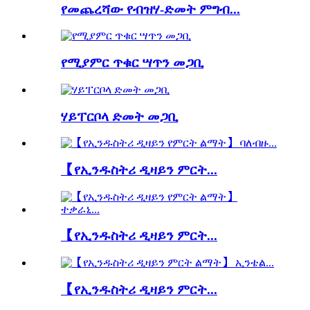
የመጨረሻው የብዝሃ-ድመት ምግብ...
የሚያምር ጥቁር ሣጥን መጋቢ
ሃይፐርቦላ ድመት መጋቢ
【የኢንዱስትሪ ዲዛይን ምርት...
【የኢንዱስትሪ ዲዛይን ምርት...
【የኢንዱስትሪ ዲዛይን ምርት...