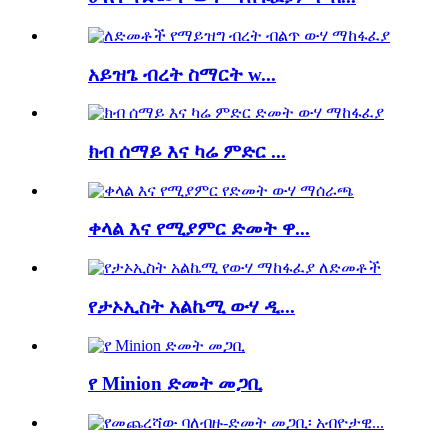
አይዝጌ ብረት ስማርት w...
ክብ ሰማይ እና ካሬ ምድር ...
ቀላል እና የሚያምር ድመት ዋ...
የታኦኢስት አልኬሚ ውሃ ዲ...
የ Minion ድመት መጋቢ