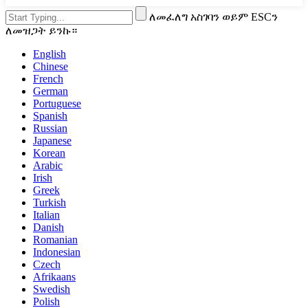
ለመፈለግ አስገባን ወይም ESCን
ለመዝጋት ይንኩ።
English
Chinese
French
German
Portuguese
Spanish
Russian
Japanese
Korean
Arabic
Irish
Greek
Turkish
Italian
Danish
Romanian
Indonesian
Czech
Afrikaans
Swedish
Polish