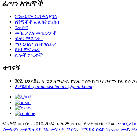
ፈጣን አገናኞች
አርቲፊሻል ኢንተለጀንስ
የሸማቾች ኤሌክትሮኒክስ
ቤተሰብ
መሳሪያ እና መሳሪያዎች
ብልህ ማጋራት።
ሜካኒካል ማስተላለፊያ
የሕክምና ጤና
ሌሎች ምርቶች
ተገናኝ
302, ህንፃ B1, ሰሜን አውራጃ, የባህር ማዶ የቻይና ከተማ የፈጠራ ፓ
ኢሜይል፡-
ljproductsolutions@gmail.com
© የቅጂ መብት - 2010-2024: ሁሉም መብቶች የተጠበቁ ናቸው.
የጣቢያ ካ
የመዳረሻ መቆጣጠሪያ ጊዜ መገኘት ማሽን
,
የሞባይል ስልክ ባትሪ መሙያ
,
ዲ