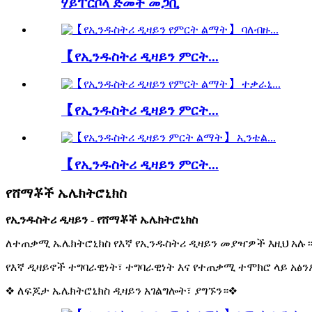
ሃይፐርቦላ ድመት መጋቢ
【የኢንዱስትሪ ዲዛይን ምርት...
【የኢንዱስትሪ ዲዛይን ምርት...
【የኢንዱስትሪ ዲዛይን ምርት...
የሸማቾች ኤሌክትሮኒክስ
የኢንዱስትሪ ዲዛይን - የሸማቾች ኤሌክትሮኒክስ
ለተጠቃሚ ኤሌክትሮኒክስ የእኛ የኢንዱስትሪ ዲዛይን መያዣዎች እዚህ አሉ።
የእኛ ዲዛይኖች ተግባራዊነት፣ ተግባራዊነት እና የተጠቃሚ ተሞክሮ ላይ አፅን
❖ ለፍጆታ ኤሌክትሮኒክስ ዲዛይን አገልግሎት፣ ያግኙን።❖