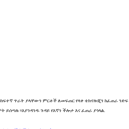
ከፍተኛ ጥራት ያላቸውን ምርቶች ለመፍጠር የላቀ ቴክኖሎጂን ከፈጠራ ንድፍ 
ዖት ይሰጣሉ።እያንዳንዱ ጉዳይ የእኛን ችሎታ እና ፈጠራ ያጎላል.