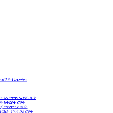
 ጓደኞችህ አብዮት።
 እና የጥገና ፍተሻ ሮቦት
ት አቅርቦት ሮቦት
እጅ ማገገሚያ ሮቦት
ርኬት የግዢ ጋሪ ሮቦት