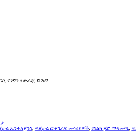
ርክ, ናንሻን አውራጃ, ሼንዘን
ርታ
ጂታል ኢንተለጀንስ
,
ዲጂታል ፎቶግራፍ መሳሪያዎች
,
የስልክ ጆሮ ማዳመጫ
,
ዲ