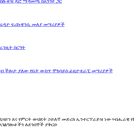
ው። ለፈጠራ ዲዛይን እና የምርት ውህደት ኃይለኛ መድረክ ኢንተርፕራይዝ ነው።ብሔራ
አገልግሎቶችን ለደንበኞች ያቅርቡ