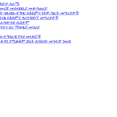
 እይታ አራሚ
ፍ መረጃ መሰብሰቢያ መቆጣጠሪያ
ት ባለብዙ-ተግባር የሕክምና የእጅ-ግፊት መሣሪያዎች
ናል የሕክምና ላሪንጎስኮፕ መሣሪያዎች
ትራሳውንድ ሲስተም
ንተና እና ማወቂያ መሳሪያ
ዙ-ተግባራዊ የጉዞ መነጽሮች
ቆዳን የሚቋቋም የቤት እንስሳት መጎተቻ ገመድ