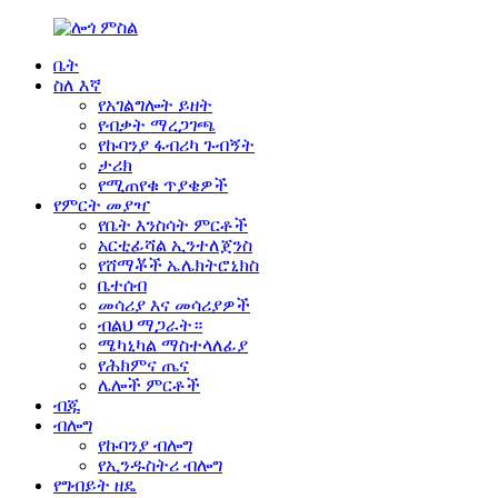
ቤት
ስለ እኛ
የአገልግሎት ይዘት
የብቃት ማረጋገጫ
የኩባንያ ፋብሪካ ጉብኝት
ታሪክ
የሚጠየቁ ጥያቄዎች
የምርት መያዣ
የቤት እንስሳት ምርቶች
አርቲፊሻል ኢንተለጀንስ
የሸማቾች ኤሌክትሮኒክስ
ቤተሰብ
መሳሪያ እና መሳሪያዎች
ብልህ ማጋራት።
ሜካኒካል ማስተላለፊያ
የሕክምና ጤና
ሌሎች ምርቶች
ብጁ
ብሎግ
የኩባንያ ብሎግ
የኢንዱስትሪ ብሎግ
የግብይት ዘዴ