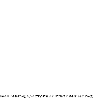
ዊ የከፍተኛ የቴክኖሎጂ ኢንተርፕራይዝ እና የሼንዘን ከፍተኛ የቴክኖሎጂ