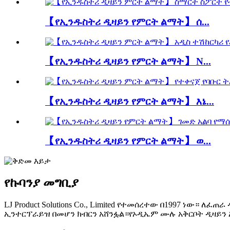
【የኢንዱስትሪ ዲዛይን የምርት ልማት】 ሰ...
【የኢንዱስትሪ ዲዛይን የምርት ልማት】 N...
【የኢንዱስትሪ ዲዛይን የምርት ልማት】 እኔ...
【የኢንዱስትሪ ዲዛይን የምርት ልማት】 ወ...
የኩባንያ መግቢያ
LJ Product Solutions Co., Limited የተመሰረተው በ1997 ነ
ኢንተርፕራይዝ በመሆን ክብርን አሸንፏል።የኦዲኤም ሙሉ አቅርቦት ዲዛይን 