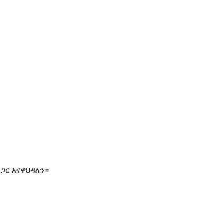
ጋር እናዋህዳለን።