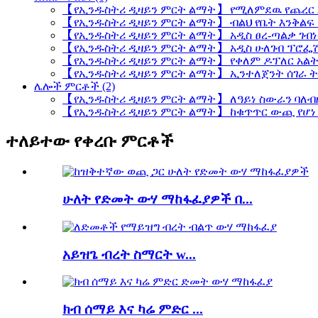
【የኢንዱስትሪ ዲዛይን ምርት ልማት】 የሚለምደዉ የጨረር
【የኢንዱስትሪ ዲዛይን ምርት ልማት】 ብልህ የቤት እንቅል
【የኢንዱስትሪ ዲዛይን ምርት ልማት】 አዲስ ፀረ-ጣልቃ ገብነ
【የኢንዱስትሪ ዲዛይን ምርት ልማት】 አዲስ ሁለገብ ፕሮፌሽ
【የኢንዱስትሪ ዲዛይን ምርት ልማት】 የቀለም ዶፕለር አል
【የኢንዱስትሪ ዲዛይን ምርት ልማት】 ኢንተለጀንት ሰገራ ት
ሌሎች ምርቶች (2)
【የኢንዱስትሪ ዲዛይን ምርት ልማት】 ለዓይነ ስውራን ባለብ
【የኢንዱስትሪ ዲዛይን ምርት ልማት】 ከቁጥጥር ውጪ የሆነ 
ተለይተው የቀረቡ ምርቶች
ሁለት የድመት ውሃ ማከፋፈያዎች በ...
አይዝጌ ብረት ስማርት w...
ክብ ሰማይ እና ካሬ ምድር ...