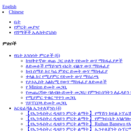
English
Chinese
ቤት
የምርት መያዣ
የሸማቾች ኤሌክትሮኒክስ
ምድቦች
የቤት እንስሳት ምርቶች (6)
ከዝቅተኛው ወጪ ጋር ሁለት የድመት ውሃ ማከፋፈያዎች
ለድመቶች የማይዝግ ብረት ብልጥ ውሃ ማከፋፈያ
ክብ ሰማይ እና ካሬ ምድር ድመት ውሃ ማከፋፈያ
ቀላል እና የሚያምር የድመት ውሃ ማሰራጫ
የታኦኢስት አልኬሚ የውሃ ማከፋፈያ ለድመቶች
የ Minion ድመት መጋቢ
የመጨረሻው ባለብዙ-ድመት መጋቢ፡ የምግብ ሰዓትን ለፌላይን
የሚያምር ጥቁር ሣጥን መጋቢ
ሃይፐርቦላ ድመት መጋቢ
አርቲፊሻል ኢንተለጀንስ (4)
【የኢንዱስትሪ ዲዛይን ምርት ልማት】 የማሽን ክፍል ኦፕሬሽን
【የኢንዱስትሪ ዲዛይን ምርት ልማት】 የምግብ ቤት አገልግሎ
【የኢንዱስትሪ ዲዛይን ምርት ልማት】 Ruihan Bangwo የ
【የኢንዱስትሪ ዲዛይን ምርት ልማት】 ኢንተለጀንት ሱፐርማ