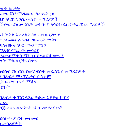
ንዚት ስርዓት
ሉቱዝ ጆሮ ማዳመጫ ከአንገት ጋር
ዲዮ ፍሪኩዌንሲ መለያ መሣሪያዎች
ብ ችሎታ ያለው የቤት ውስጥ ሞክሳይስ ፊዚዮቴራፒ መሣሪያዎች
 ክትትል እና አስተዳደር መሳሪያዎች
 የራስ-ሙከራ የስብ ውፍረት ሜትር
ባለብዙ ተግባር የውሃ ማሽን
 ማጽጃ የሚረጭ መሳሪያ
ር አውቶማቲክ ማስገቢያ የቆሻሻ መጣያ
ንት ሞክዚቢሽን ሳጥን
ብስብ የአካባቢ የውሃ ፍሰት መፈለጊያ መሣሪያዎች
ያ ባለብዙ ማኒፑሌተር ሲስተም
 ብርሃን ብየዳ ማሽን
 ሮቦት
ለብዙ ተግባር የጋራ ቅድመ አያያዝ ኩሽና
አጋራ
ሳጅ እና የጤና እንክብካቤ መሣሪያዎች
ብስኩት ምርት መስመር
ክ መሳሪያዎች