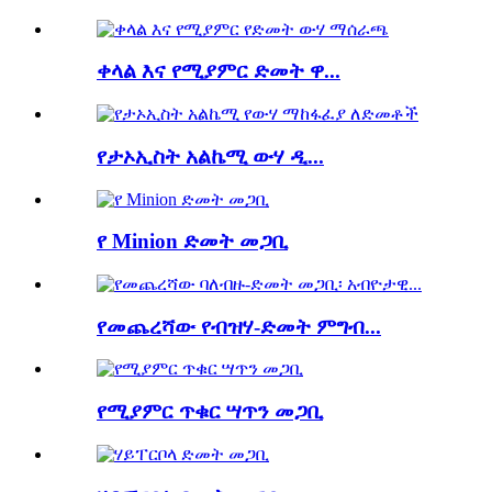
ቀላል እና የሚያምር ድመት ዋ...
የታኦኢስት አልኬሚ ውሃ ዲ...
የ Minion ድመት መጋቢ
የመጨረሻው የብዝሃ-ድመት ምግብ...
የሚያምር ጥቁር ሣጥን መጋቢ