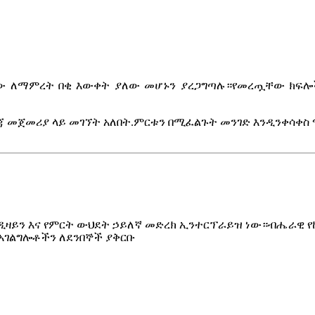
ው ለማምረት በቂ እውቀት ያለው መሆኑን ያረጋግጣሉ።የመረጧቸው ክፍሎች
ጃ መጀመሪያ ላይ መገኘት አለበት.ምርቱን በሚፈልጉት መንገድ እንዲንቀሳቀስ 
ው። ለፈጠራ ዲዛይን እና የምርት ውህደት ኃይለኛ መድረክ ኢንተርፕራይዝ ነው።ብሔራ
አገልግሎቶችን ለደንበኞች ያቅርቡ