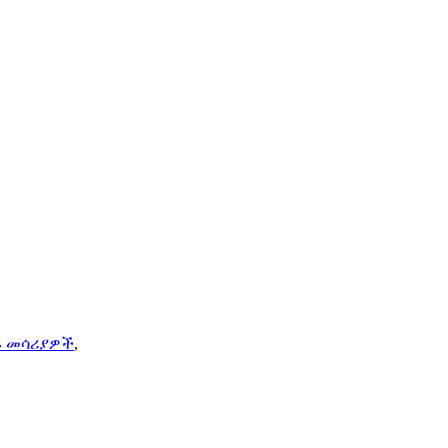
ፍ መሳሪያዎች
,