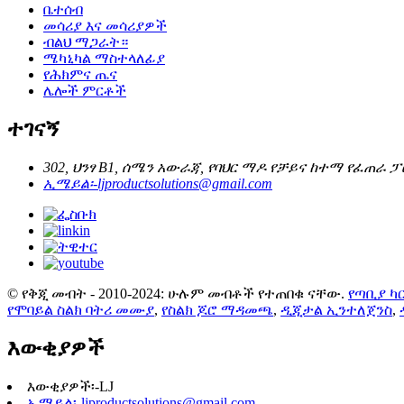
ቤተሰብ
መሳሪያ እና መሳሪያዎች
ብልህ ማጋራት።
ሜካኒካል ማስተላለፊያ
የሕክምና ጤና
ሌሎች ምርቶች
ተገናኝ
302, ህንፃ B1, ሰሜን አውራጃ, የባህር ማዶ የቻይና ከተማ የፈጠራ ፓ
ኢሜይል፡-
ljproductsolutions@gmail.com
© የቅጂ መብት - 2010-2024: ሁሉም መብቶች የተጠበቁ ናቸው.
የጣቢያ ካ
የሞባይል ስልክ ባትሪ መሙያ
,
የስልክ ጆሮ ማዳመጫ
,
ዲጂታል ኢንተለጀንስ
,
እውቂያዎች
እውቂያዎች፡-
LJ
ኢሜይል፡-
ljproductsolutions@gmail.com