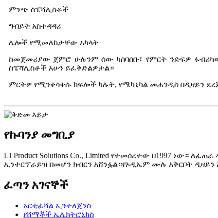
ምንጭ ስፔሻሊስቶች
ግብይት አስተዳዳሪ
ሌሎች የሚመለከታቸው አካላት
ከመጀመሪያው ጀምሮ ሁሉንም ሰው ካሰባሰቡ፣ የምርት ንድፍዎ ፋብሪካ
ስፔሻሊስቶች አሁን ይፈቅድልዎታል።
ምርትዎ የሚንቀሳቀሱ ክፍሎች ካሉት, የሜካኒካል መሐንዲስ በዲዛይን ደረ
የኩባንያ መግቢያ
LJ Product Solutions Co., Limited የተመሰረተው በ1997 ነ
ኢንተርፕራይዝ በመሆን ክብርን አሸንፏል።የኦዲኤም ሙሉ አቅርቦት ዲዛይን 
ፈጣን አገናኞች
አርቲፊሻል ኢንተለጀንስ
የሸማቾች ኤሌክትሮኒክስ