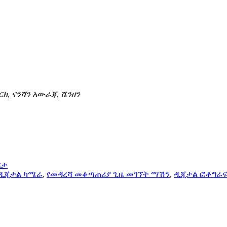
ርክ, ናንሻን አውራጃ, ሼንዘን
ርታ
ዲጂታል ካሜራ
,
የመዳረሻ መቆጣጠሪያ ጊዜ መገኘት ማሽን
,
ዲጂታል ፎቶግራ