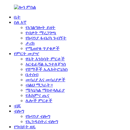
ቤት
ስለ እኛ
የአገልግሎት ይዘት
የብቃት ማረጋገጫ
የኩባንያ ፋብሪካ ጉብኝት
ታሪክ
የሚጠየቁ ጥያቄዎች
የምርት መያዣ
የቤት እንስሳት ምርቶች
አርቲፊሻል ኢንተለጀንስ
የሸማቾች ኤሌክትሮኒክስ
ቤተሰብ
መሳሪያ እና መሳሪያዎች
ብልህ ማጋራት።
ሜካኒካል ማስተላለፊያ
የሕክምና ጤና
ሌሎች ምርቶች
ብጁ
ብሎግ
የኩባንያ ብሎግ
የኢንዱስትሪ ብሎግ
የግብይት ዘዴ