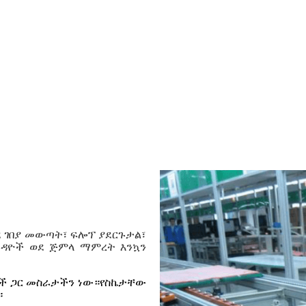
ደ ገበያ መውጣት፣ ፍሎፕ ያደርጉታል፣
 ጉዳዮች ወደ ጅምላ ማምረት እንኳን
ዎች ጋር መስራታችን ነው።የስኬታቸው
።