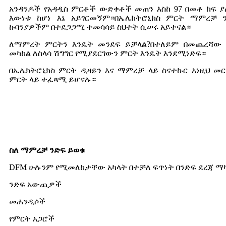
አንዳንዶች የአዳዲስ ምርቶች ውድቀቶች መጠን እስከ 97 በመቶ ከፍ ያለ
እውነቱ ከሆነ እኔ አይገርመኝም።በኤሌክትሮኒክስ ምርት ማምረቻ 
ኩባንያዎችም በተደጋጋሚ ተመሳሳይ ስህተት ሲሠሩ አይተናል።
ለማምረት ምርትን እንዴት መንደፍ ይቻላል?በተለይም በመጨረሻው
መካከል ለስላሳ ሽግግር የሚያደርገውን ምርት እንዴት እንደሚነድፍ።
በኤሌክትሮኒክስ ምርት ዲዛይን እና ማምረቻ ላይ ስናተኩር እነዚህ መ
ምርት ላይ ተፈጻሚ ይሆናሉ።
ስለ ማምረቻ ንድፍ ይወቁ
DFM ሁሉንም የሚመለከታቸው አካላት በተቻለ ፍጥነት በንድፍ ደረጃ ማ
ንድፍ አውጪዎች
መሐንዲሶች
የምርት አጋሮች