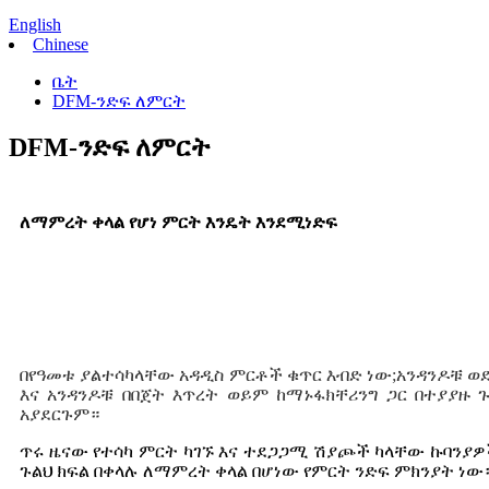
English
Chinese
ቤት
DFM-ንድፍ ለምርት
DFM-ንድፍ ለምርት
ለማምረት ቀላል የሆነ ምርት እንዴት እንደሚነድፍ
በየዓመቱ ያልተሳካላቸው አዳዲስ ምርቶች ቁጥር እብድ ነው;አንዳንዶቹ ወ
እና አንዳንዶቹ በበጀት እጥረት ወይም ከማኑፋክቸሪንግ ጋር በተያያዙ
አያደርጉም።
ጥሩ ዜናው የተሳካ ምርት ካገኙ እና ተደጋጋሚ ሽያጮች ካላቸው ኩባንያ
ጉልህ ክፍል በቀላሉ ለማምረት ቀላል በሆነው የምርት ንድፍ ምክንያት ነው