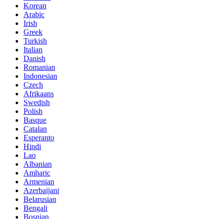
Korean
Arabic
Irish
Greek
Turkish
Italian
Danish
Romanian
Indonesian
Czech
Afrikaans
Swedish
Polish
Basque
Catalan
Esperanto
Hindi
Lao
Albanian
Amharic
Armenian
Azerbaijani
Belarusian
Bengali
Bosnian