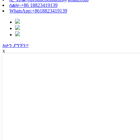
ስልክ፡-
+86 18823419139
WhatsApp:
+8618823419139
አሁን ያግኙን።
x