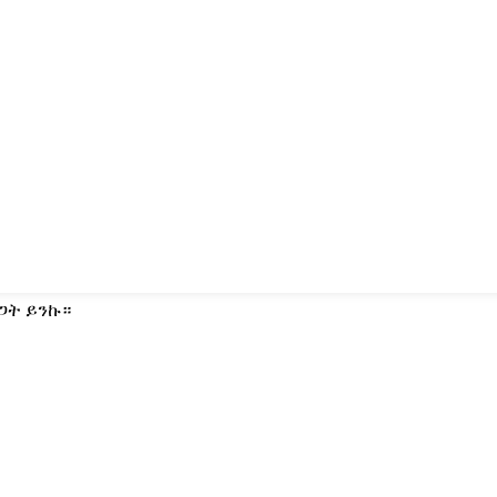
ጋት ይንኩ።