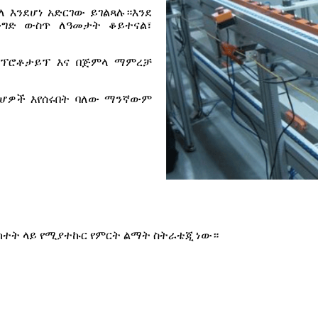
 እንደሆነ አድርገው ይገልጻሉ።እንደ
ንግድ ውስጥ ለዓመታት ቆይተናል፣
 ፕሮቶታይፕ እና በጅምላ ማምረቻ
ርሆዎች እየሰሩበት ባለው ማንኛውም
ካተት ላይ የሚያተኩር የምርት ልማት ስትራቴጂ ነው።