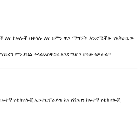
 እና ክፍሎች በቀላሉ እና በምን ዋጋ ማግኘት እንደሚችሉ የአቅራቢው
ማድረግ ምን ያህል ቀላል/አስቸጋሪ እንደሚሆን ያሳውቁዎታል።
ዊ የከፍተኛ የቴክኖሎጂ ኢንተርፕራይዝ እና የሼንዘን ከፍተኛ የቴክኖሎጂ