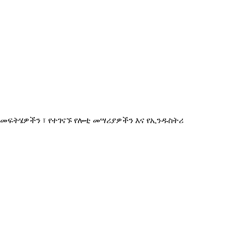
ቱ መፍትሄዎችን ፣ የተገናኙ የሎቲ መሣሪያዎችን እና የኢንዱስትሪ