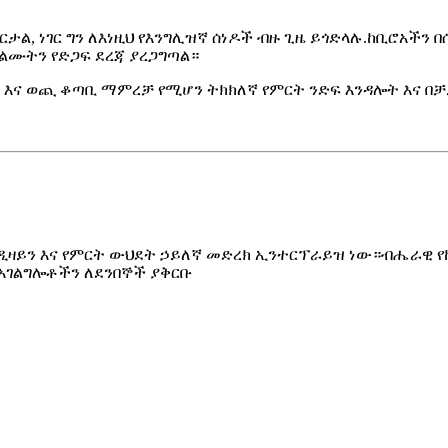
ታል, ነገር ግን ለእነዚህ የእንግሊዝኛ ሰነዶች ብዙ ጊዜ ይጎድላሉ.ከቢሮአች
ልሙትን የድጋፍ ደረጃ ያረጋግጣል።
ው እና ወጪ ቆጣቢ ማምረቻ የሚሆን ትክክለኛ የምርት ንድፍ እንዳሎት እና በቻ
ው። ለፈጠራ ዲዛይን እና የምርት ውህደት ኃይለኛ መድረክ ኢንተርፕራይዝ ነው።ብሔራ
አገልግሎቶችን ለደንበኞች ያቅርቡ