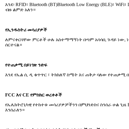
እንደ፡ RFID፣ Bluetooth (BT)Bluetooth Low Energy (BLE)
ብዙ ልምድ አለን።
የኢንዱስትሪ መሳሪያዎች
ለምናቀርባቸው ምርቶች ሁሉ አስተማማኝነት በጣም አሳሳቢ ጉዳይ ነው, ነገ
ሰርተናል።
የተጠቃሚ በይነገጽ ንድፍ
እንደ የኤል ሲ ዲ ቁጥጥር ፣ ትክክለኛ ስሜት እና ጠቅታ ባለው የተጠቃሚ በ
FCC እና CE የምስክር ወረቀቶች
የኤሌክትሮኒካዊ የተከተቱ መሳሪያዎቻችንን በምህንድስና ስንሰራ ሁል ጊዜ E
እንሰራለን።