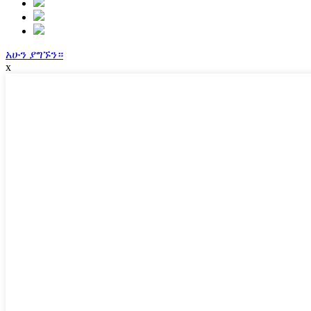
አሁን ያግኙን።
x