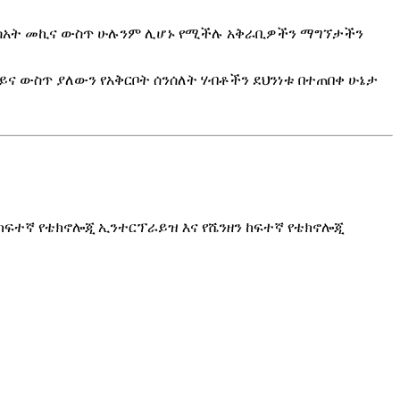
ን በሰአት መኪና ውስጥ ሁሉንም ሊሆኑ የሚችሉ አቅራቢዎችን ማግኘታችን
ይና ውስጥ ያለውን የአቅርቦት ሰንሰለት ሃብቶችን ደህንነቱ በተጠበቀ ሁኔታ
ዊ የከፍተኛ የቴክኖሎጂ ኢንተርፕራይዝ እና የሼንዘን ከፍተኛ የቴክኖሎጂ