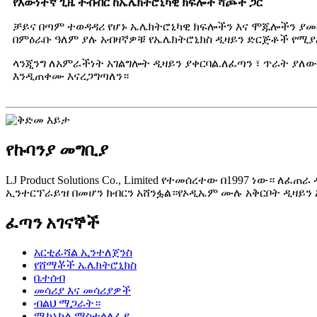
የእውነተኛ ጊዜ ትብብር ከኤሌክትሮኒካዊ ክፍሎች ሻጮች ጋር
ቻይና በጣም ተወዳዳሪ የሆኑ ኤሌክትሮኒካዊ ክፍሎችን እና ሞጁሎችን ያመር
በምዕራቡ ዓለም ያሉ አብዛኛዎቹ የኤሌክትሮኒክስ ዲዛይን ድርጅቶች የሚያ
ላንጂንግ ለአምራችነት አገልግሎት ዲዛይን ያቀርባል.ለፈጣን ፣ ጥራት ያለ
እንዲጠቀሙ እናረጋግጣለን።
የኩባንያ መግቢያ
LJ Product Solutions Co., Limited የተመሰረተው በ1997 ነ
ኢንተርፕራይዝ በመሆን ክብርን አሸንፏል።የኦዲኤም ሙሉ አቅርቦት ዲዛይን 
ፈጣን አገናኞች
አርቲፊሻል ኢንተለጀንስ
የሸማቾች ኤሌክትሮኒክስ
ቤተሰብ
መሳሪያ እና መሳሪያዎች
ብልህ ማጋራት።
ሜካኒካል ማስተላለፊያ