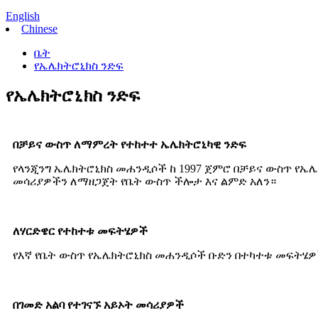
English
Chinese
ቤት
የኤሌክትሮኒክስ ንድፍ
የኤሌክትሮኒክስ ንድፍ
በቻይና ውስጥ ለማምረት የተከተተ ኤሌክትሮኒካዊ ንድፍ
የላንጂንግ ኤሌክትሮኒክስ መሐንዲሶች ከ 1997 ጀምሮ በቻይና ውስጥ የኤሌ
መሳሪያዎችን ለማዘጋጀት የቤት ውስጥ ችሎታ እና ልምድ አለን።
ለሃርድዌር የተከተቱ መፍትሄዎች
የእኛ የቤት ውስጥ የኤሌክትሮኒክስ መሐንዲሶች ቡድን በተካተቱ መፍትሄዎ
በገመድ አልባ የተገናኙ አይኦት መሳሪያዎች