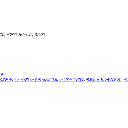
ርክ, ናንሻን አውራጃ, ሼንዘን
ርታ
ሪያዎች
,
የመዳረሻ መቆጣጠሪያ ጊዜ መገኘት ማሽን
,
ዲጂታል ኢንተለጀንስ
,
ዲ