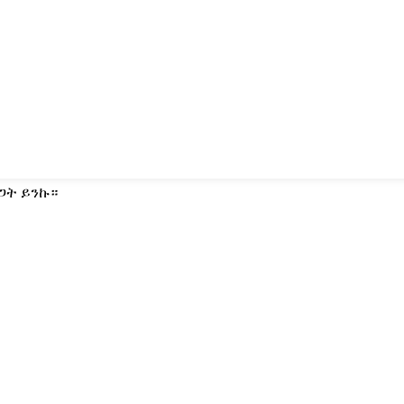
ጋት ይንኩ።