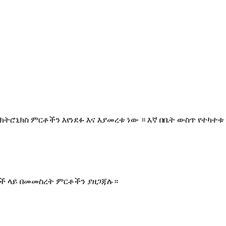
ክትሮኒክስ ምርቶችን እየነደፉ እና እያመረቱ ነው ። እኛ በቤት ውስጥ የተካተ
ች ላይ በመመስረት ምርቶችን ያዘጋጃሉ።