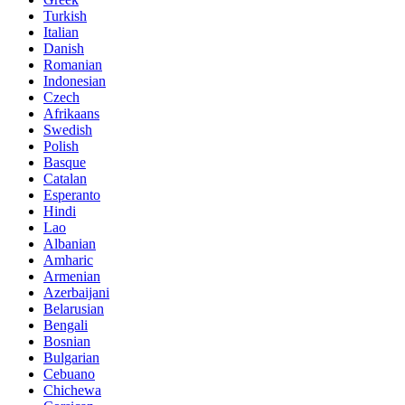
Turkish
Italian
Danish
Romanian
Indonesian
Czech
Afrikaans
Swedish
Polish
Basque
Catalan
Esperanto
Hindi
Lao
Albanian
Amharic
Armenian
Azerbaijani
Belarusian
Bengali
Bosnian
Bulgarian
Cebuano
Chichewa