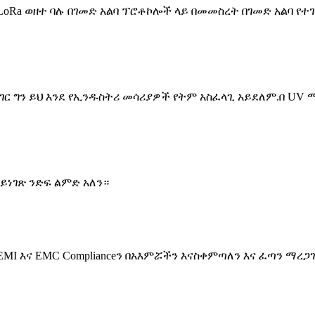
፣ WiFi፣ LoRa ወዘተ ባሉ በገመድ አልባ ፕሮቶኮሎች ላይ በመመስረት በገመድ አል
ር ግን ይህ እንደ የኢንዱስትሪ መሳሪያዎች የትም አስፈላጊ አይደለም.በ UV 
ይነገጽ ንድፍ ልምድ አለን።
MI እና EMC Complianceን በአእምሯችን እናስቀምጣለን እና ፈጣን ማረ