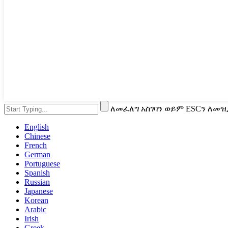
ለመፈለግ አስገባን ወይም ESCን ለመዝ
English
Chinese
French
German
Portuguese
Spanish
Russian
Japanese
Korean
Arabic
Irish
Greek