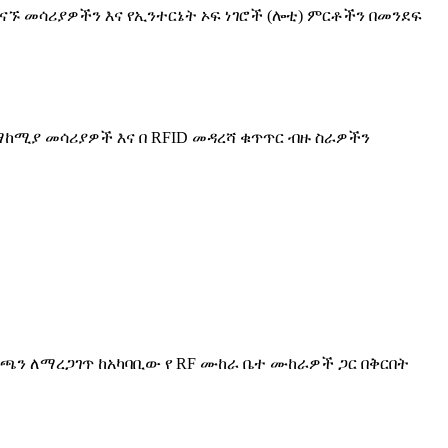
ባ የተገናኙ መሳሪያዎችን እና የኢንተርኔት ኦፍ ነገሮች (ሎቲ) ምርቶችን በመንደፍ
ማከሚያ መሳሪያዎች እና በ RFID መዳረሻ ቁጥጥር ብዙ ስራዎችን
ጋገጫን ለማረጋገጥ ከአካባቢው የ RF ሙከራ ቤተ ሙከራዎች ጋር በቅርበት