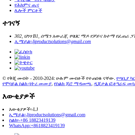
የሕክምና ጤና
ሌሎች ምርቶች
ተገናኝ
302, ህንፃ B1, ሰሜን አውራጃ, የባህር ማዶ የቻይና ከተማ የፈጠራ ፓ
ኢሜይል፡-
ljproductsolutions@gmail.com
© የቅጂ መብት - 2010-2024: ሁሉም መብቶች የተጠበቁ ናቸው.
የጣቢያ ካ
የሞባይል ስልክ ባትሪ መሙያ
,
የስልክ ጆሮ ማዳመጫ
,
ዲጂታል ፎቶግራፍ መሳ
እውቂያዎች
እውቂያዎች፡-
LJ
ኢሜይል፡-
ljproductsolutions@gmail.com
ስልክ፡-
+86 18823419139
WhatsApp:
+8618823419139